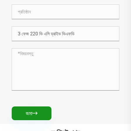
জমা
