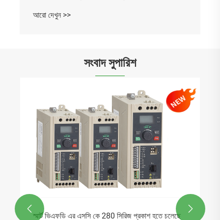
আরো দেখুন >>
সংবাদ সুপারিশ


স্মার্ট ভিএফডি এর এসসি কে 280 সিরিজ প্রকাশ হতে চলেছে