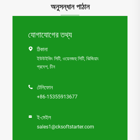
অনুসন্ধান পাঠান
যোগাযোগের তথ্য
ঠিকানা

ইউউইকিং সিটি, ওয়েনজহু সিটি, ঝিজিয়াং
প্রদেশ, চীন
টেলিফোন

+86-15355913677
ই-মেইল

sales1@cksoftstarter.com