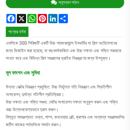
অনুসন্ধান পাঠান
Facebook
X
WhatsApp
Pinterest
LinkedIn
Share
পণ্যের বর্ণনা
এসসিকে 300 সিরিজটি একটি উচ্চ পারফরম্যান্স ইনভার্টার যা শিল্প অটোমেশনের
জন্য ডিজাইন করা হয়েছে, যা বহু-কার্যকারিতা এবং উচ্চ দক্ষতা এবং শক্তি সঞ্চয়কে
সংহত করে এবং বিভিন্ন শিল্প সরঞ্জামের ড্রাইভ নিয়ন্ত্রণের জন্য উপযুক্ত।
মূল ফাংশন এবং সুবিধা
উন্নত ভেক্টর নিয়ন্ত্রণ প্রযুক্তি: উচ্চ নির্ভুলতা গতি নিয়ন্ত্রণ এবং স্থিতিশীল
অপারেশন, দুর্দান্ত গতিশীল প্রতিক্রিয়া।
উচ্চ দক্ষতা এবং শক্তি সঞ্চয়: মোটর অপারেশন দক্ষতা অনুকূল করুন এবং শক্তি
খরচ উল্লেখযোগ্যভাবে হ্রাস করুন।
বিস্তৃত সামঞ্জস্যতা: ভক্ত, পাম্প, কনভেয়ার বেল্ট, ক্রাশার এবং অন্যান্য সরঞ্জামগুলির
জটিল কাজের শর্তগুলিকে সমর্থন করুন।