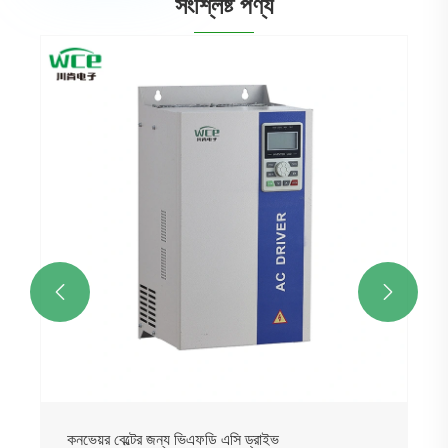
সংশ্লিষ্ট পণ্য


কনভেয়র বেল্টের জন্য ভিএফডি এসি ড্রাইভ