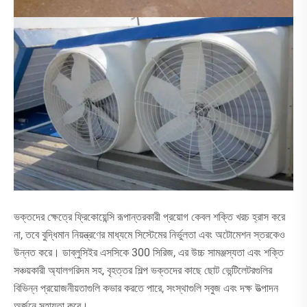
ভক্তদের ক্ষেত্রে ফ্রিকোয়েন্সি রূপান্তরকারী প্রয়োগ কেবল শক্তি খরচ হ্রাস করে
না, তবে বুদ্ধিমান নিয়ন্ত্রণের মাধ্যমে সিস্টেমের নির্ভুলতা এবং অটোমেশন স্তরকেও
উন্নত করে। ডাব্লুসিইর এসসিকে 300 সিরিজ, এর উচ্চ সামঞ্জস্যতা এবং শক্তি
সঞ্চয়কারী অ্যালগরিদম সহ, বৃহত্তর শিল্প ভক্তদের কাছে ছোট ভেন্টিলেটরগুলির
বিভিন্ন প্রয়োজনীয়তাগুলি কভার করতে পারে, সংস্থাগুলি সবুজ এবং দক্ষ উত্পাদন
অর্জনে সহায়তা করে।