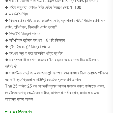
◆ শুরু টর্ক: কোনও পিজি ভেক্টর নিয়ন্ত্রণ নেই: 0.5Hz/150% (এসভিসি)
◆ গতির অনুপাত: কোনও পিজি ভেক্টর নিয়ন্ত্রণ নেই: 1: 100
● কার্যকরী বৈশিষ্ট্য
◆ ফ্রিকোয়েন্সি সেটিং মোড: ডিজিটাল সেটিং, অ্যানালগ সেটিং, সিরিয়াল যোগাযোগ
সেটিং, মাল্টি-স্পিড, পিআইডি সেটিং ইত্যাদি
◆ পিআইডি নিয়ন্ত্রণ ফাংশন
◆ মাল্টি-স্পিড কন্ট্রোল ফাংশন: 16 গতি নিয়ন্ত্রণ
◆ সুইং ফ্রিকোয়েন্সি নিয়ন্ত্রণ ফাংশন
◆ ফাংশন বন্ধ না করে তাত্ক্ষণিক শক্তি ব্যর্থতা
◆ দ্রুত/জগ কী ফাংশন: ব্যবহারকারীদের দ্বারা অবাধে সংজ্ঞায়িত মাল্টি-ফাংশন
শর্টকাট কী
◆ স্বয়ংক্রিয় ভোল্টেজ অ্যাডজাস্টমেন্ট ফাংশন: যখন পাওয়ার গ্রিড ভোল্টেজ পরিবর্তন
হয়, এটি স্বয়ংক্রিয়ভাবে আউটপুট ভোল্টেজ ধ্রুবক রাখতে পারে
The 25 পর্যন্ত 25 ধরণের ত্রুটি সুরক্ষা ফাংশন সরবরাহ করুন: বর্তমানের ওভার,
ভোল্টেজের ওপরে, ভোল্টেজের অধীনে, তাপমাত্রা, পর্যায় হ্রাস, ওভারলোড এবং
অন্যান্য সুরক্ষা ফাংশন
পণ্য অ্যাপ্লিকেশন