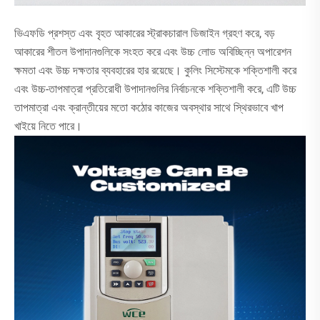
ভিএফডি প্রশস্ত এবং বৃহত আকারের স্ট্রাকচারাল ডিজাইন গ্রহণ করে, বড়
আকারের শীতল উপাদানগুলিকে সংহত করে এবং উচ্চ লোড অবিচ্ছিন্ন অপারেশন
ক্ষমতা এবং উচ্চ দক্ষতার ব্যবহারের হার রয়েছে। কুলিং সিস্টেমকে শক্তিশালী করে
এবং উচ্চ-তাপমাত্রা প্রতিরোধী উপাদানগুলির নির্বাচনকে শক্তিশালী করে, এটি উচ্চ
তাপমাত্রা এবং ক্রান্তীয়ের মতো কঠোর কাজের অবস্থার সাথে স্থিরভাবে খাপ
খাইয়ে নিতে পারে।