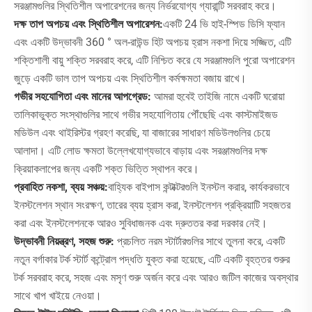
সরঞ্জামগুলির স্থিতিশীল অপারেশনের জন্য নির্ভরযোগ্য গ্যারান্টি সরবরাহ করে।
দক্ষ তাপ অপচয় এবং স্থিতিশীল অপারেশন:
একটি 24 ভি হাই-স্পিড ডিসি ফ্যান
এবং একটি উদ্ভাবনী 360 ° অল-রাউন্ড হিট অপচয় হ্রাস নকশা দিয়ে সজ্জিত, এটি
শক্তিশালী বায়ু শক্তি সরবরাহ করে, এটি নিশ্চিত করে যে সরঞ্জামগুলি পুরো অপারেশন
জুড়ে একটি ভাল তাপ অপচয় এবং স্থিতিশীল কর্মক্ষমতা বজায় রাখে।
গভীর সহযোগিতা এবং মানের আপগ্রেড:
আমরা হুবেই তাইজি নামে একটি ঘরোয়া
তালিকাভুক্ত সংস্থাগুলির সাথে গভীর সহযোগিতায় পৌঁছেছি এবং কাস্টমাইজড
মডিউল এবং থাইরিস্টর গ্রহণ করেছি, যা বাজারের সাধারণ মডিউলগুলির চেয়ে
আলাদা। এটি লোড ক্ষমতা উল্লেখযোগ্যভাবে বাড়ায় এবং সরঞ্জামগুলির দক্ষ
ক্রিয়াকলাপের জন্য একটি শক্ত ভিত্তি স্থাপন করে।
প্রবাহিত নকশা, ব্যয় সঞ্চয়:
বাহ্যিক বাইপাস কন্টাক্টরগুলি ইনস্টল করার, কার্যকরভাবে
ইনস্টলেশন স্থান সংরক্ষণ, তারের ব্যয় হ্রাস করা, ইনস্টলেশন প্রক্রিয়াটি সহজতর
করা এবং ইনস্টলেশনকে আরও সুবিধাজনক এবং দ্রুততর করা দরকার নেই।
উদ্ভাবনী নিয়ন্ত্রণ, সহজ শুরু:
প্রচলিত নরম স্টার্টারগুলির সাথে তুলনা করে, একটি
নতুন বর্গাকার টর্ক স্টার্ট কন্ট্রোল পদ্ধতি যুক্ত করা হয়েছে, এটি একটি বৃহত্তর শুরুর
টর্ক সরবরাহ করে, সহজ এবং মসৃণ শুরু অর্জন করে এবং আরও জটিল কাজের অবস্থার
সাথে খাপ খাইয়ে নেওয়া।