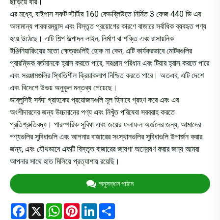
ছাড়িয়ে যায়।
এর মধ্যে, বাইপাস সফট স্টার্টার 160 কেডব্লিউতে নির্মিত 3 ফেজ 440 ভি এর
অসামান্য পারফরম্যান্স এবং বিস্তৃত প্রয়োগের কারণে বাজারে সর্বাধিক ব্যবহৃত পণ্য
হয়ে উঠেছে। এটি শিল্প উত্পাদন লাইন, নির্মাণ বা শক্তি এবং রাসায়নিক
ইঞ্জিনিয়ারিংয়ের মতো ক্ষেত্রগুলিই হোক না কেন, এটি কার্যকরভাবে মোটরগুলির
প্রারম্ভিক বর্তমানকে হ্রাস করতে পারে, সরঞ্জাম পরিধান এবং টিয়ার হ্রাস করতে পারে
এবং সরঞ্জামগুলির স্থিতিশীল ক্রিয়াকলাপ নিশ্চিত করতে পারে। অতএব, এটি দেশে
এবং বিদেশে উভয় অনুকূল মন্তব্য পেয়েছে।
ডাব্লুসিই সর্বদা গ্রাহকের প্রয়োজনগুলি মূল হিসাবে গ্রহণ করে এবং এর
অংশীদারদের জন্য উচ্চমানের পণ্য এবং নিখুঁত পরিষেবা সরবরাহ করতে
প্রতিশ্রুতিবদ্ধ। পারস্পরিক সুবিধা এবং জয়ের ফলাফল অর্জনের জন্য, আমাদের
পণ্যগুলির সুবিধাগুলি এবং আপনার বাজারের সংস্থানগুলির সুবিধাগুলি উপার্জন করার
জন্য, এবং যৌথভাবে একটি বিস্তৃত বাজারের জায়গা অন্বেষণ করার জন্য আমরা
আপনার সাথে হাত মিলিয়ে প্রত্যাশায় রয়েছি।
অনুসন্ধান পাঠান
Facebook
X
WhatsApp
Pinterest
LinkedIn
Share