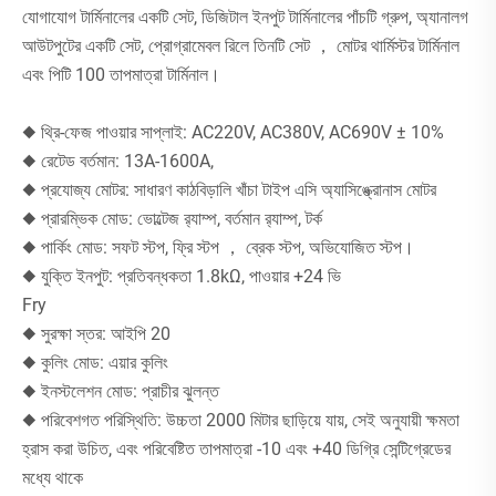
যোগাযোগ টার্মিনালের একটি সেট, ডিজিটাল ইনপুট টার্মিনালের পাঁচটি গ্রুপ, অ্যানালগ
আউটপুটের একটি সেট, প্রোগ্রামেবল রিলে তিনটি সেট ， মোটর থার্মিস্টর টার্মিনাল
এবং পিটি 100 তাপমাত্রা টার্মিনাল।
◆ থ্রি-ফেজ পাওয়ার সাপ্লাই: AC220V, AC380V, AC690V ± 10%
◆ রেটেড বর্তমান: 13A-1600A,
◆ প্রযোজ্য মোটর: সাধারণ কাঠবিড়ালি খাঁচা টাইপ এসি অ্যাসিঙ্ক্রোনাস মোটর
◆ প্রারম্ভিক মোড: ভোল্টেজ র‌্যাম্প, বর্তমান র‌্যাম্প, টর্ক
◆ পার্কিং মোড: সফট স্টপ, ফ্রি স্টপ ， ব্রেক স্টপ, অভিযোজিত স্টপ।
◆ যুক্তি ইনপুট: প্রতিবন্ধকতা 1.8kΩ, পাওয়ার +24 ভি
Fry
◆ সুরক্ষা স্তর: আইপি 20
◆ কুলিং মোড: এয়ার কুলিং
◆ ইনস্টলেশন মোড: প্রাচীর ঝুলন্ত
◆ পরিবেশগত পরিস্থিতি: উচ্চতা 2000 মিটার ছাড়িয়ে যায়, সেই অনুযায়ী ক্ষমতা
হ্রাস করা উচিত, এবং পরিবেষ্টিত তাপমাত্রা -10 এবং +40 ডিগ্রি সেন্টিগ্রেডের
মধ্যে থাকে