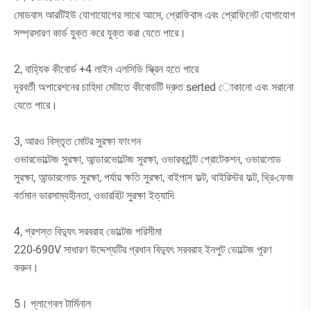
মোডবাস আরটিইউ যোগাযোগের সাথে আসে, প্রোফিবাস এবং প্রোফিনেট যোগাযোগ
সম্প্রসারণ কার্ড যুক্ত করে যুক্ত করা যেতে পারে।
2, বাহ্যিক কীবোর্ড +4 লাইন এলসিডি স্ক্রিন হতে পারে
দূরবর্তী অপারেশনের চাহিদা মেটাতে কীবোর্ডটি দ্রুত serted োকানো এবং সরানো
যেতে পারে।
3, আরও বিস্তৃত মোটর সুরক্ষা ফাংশন
ওভারভোল্টেজ সুরক্ষা, আন্ডারভোল্টেজ সুরক্ষা, ওভারকন্টেন্ট প্রোটেকশন, ওভারলোড
সুরক্ষা, আন্ডারলোড সুরক্ষা, পর্যায় ক্ষতি সুরক্ষা, বাইপাস ফল্ট, থাইরিস্টর ফল্ট, থ্রি-ফেজ
বর্তমান ভারসাম্যহীনতা, ওভারহিট সুরক্ষা ইত্যাদি
4, প্রশস্ত বিদ্যুৎ সরবরাহ ভোল্টেজ পরিসীমা
220-690V সাধারণ উদ্দেশ্যটির প্রধান বিদ্যুৎ সরবরাহ ইনপুট ভোল্টেজ পূরণ
করুন।
5। প্লাগেবল টার্মিনাল