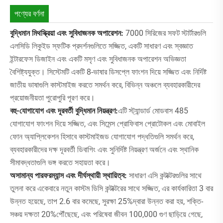
পণ্যের বর্ণনা
বুদ্ধিমান মিথস্ক্রিয়া এবং সুবিধাজনক অপারেশন:
7000 সিরিজের সফট স্টার্টারগুলি
এলসিডি লিকুইড স্ফটিক প্রদর্শনগুলিতে সজ্জিত, একটি সাধারণ এবং স্বজ্ঞাত
ইন্টারফেস ডিজাইন এবং একটি মসৃণ এবং সুবিধাজনক অপারেশন অভিজ্ঞতা
বৈশিষ্ট্যযুক্ত। সিস্টেমটি একটি 8-ভাষার ডিসপ্লে ফাংশন দিয়ে সজ্জিত এবং নির্দিষ্ট
জাতীয় ভাষাগুলি কাস্টমাইজ করতে সমর্থন করে, বিভিন্ন অঞ্চলে ব্যবহারকারীদের
প্রয়োজনীয়তা পুরোপুরি পূরণ করে।
বহু-যোগাযোগ এবং দূরবর্তী বুদ্ধিমান নিয়ন্ত্রণ:
এটি স্ট্যান্ডার্ড মোডবাস 485
যোগাযোগ ফাংশন দিয়ে সজ্জিত, এবং সিমেন্স প্রোফিবাস প্রোটোকল এবং মোবাইল
ফোন অ্যাপ্লিকেশন হিসাবে কাস্টমাইজড যোগাযোগ পদ্ধতিগুলি সমর্থন করে,
ব্যবহারকারীদের দক্ষ দূরবর্তী ডিবাগিং এবং সুনির্দিষ্ট নিয়ন্ত্রণ অর্জনে এবং স্থানিক
সীমাবদ্ধতাগুলি ভঙ্গ করতে সহায়তা করে।
অসামান্য পারফরম্যান্স এবং দীর্ঘস্থায়ী স্থায়িত্ব:
সাধারণ এসি কন্টাক্টরগুলির সাথে
তুলনা করে একেবারে নতুন কাস্টম ডিসি কন্টাক্টরের সাথে সজ্জিত, এর কার্যকারিতা 3 বার
উন্নত হয়েছে, তাপ 2.6 বার কমেছে, সুরক্ষা 25%দ্বারা উন্নত করা হয়, শক্তি-
সঞ্চয় দক্ষতা 20%পৌঁছেছে, এবং পরিষেবা জীবন 100,000 গুণ ছাড়িয়ে গেছে,