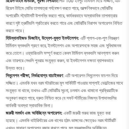
রিয়েল-টাইম মনিটরিং, সুরক্ষা নিশ্চয়তা:
পিটি 100 ইনপুট টার্মিনাল দিয়ে সজ্জিত, এটি
রিয়েল টাইমে মোটর তাপমাত্রা পর্যবেক্ষণ করতে পারে, তাত্ক্ষণিকভাবে মোটরটির
অপারেটিং স্ট্যাটাসটি উপলব্ধি করতে পারে, কার্যকরভাবে অস্বাভাবিক তাপমাত্রার
কারণে সৃষ্ট ত্রুটিগুলি প্রতিরোধ করতে পারে এবং মোটরটির নিরাপদ অপারেশন নিশ্চিত
করতে পারে।
হিউম্যানাইজড ডিজাইন, উদ্বেগ-মুক্ত ইনস্টলেশন:
এটি প্লাগ-এবং-পুল নিয়ন্ত্রণ
টার্মিনাল ব্লকগুলি গ্রহণ করে, ইনস্টলেশন এবং অপারেশনকে সহজ এবং সুবিধাজনক
করে তোলে। ওয়্যারিংগুলি সম্পূর্ণ করতে কেবল টার্মিনাল ব্লকগুলি আনপ্লাগ করুন
এবং তারপরে সেগুলি পুনরায় সংযুক্ত করুন, যা ইনস্টলেশন দক্ষতা ব্যাপকভাবে
উন্নত করে।
সিমুলেশন পরীক্ষা, নির্ভরযোগ্য যাচাইকরণ
: এটি অপারেশন সিমুলেশন ফাংশন দিয়ে
সজ্জিত। এমনকি যখন নরম স্টারটারের মূল সার্কিটটি পাওয়ার সাপ্লাই ভোল্টেজের সাথে
সংযুক্ত না থাকে, তখনও এটি মোটরটির সূচনা, চলমান এবং থামানো প্রক্রিয়াটিকে
অনুকরণ করতে পারে, দ্রুত নিশ্চিত করে যে সফট স্টার্টারের নিজস্ব উপাদানগুলির
কার্যকরী অবস্থা স্বাভাবিক কিনা।
জরুরী সমর্থন এবং অবিচ্ছিন্ন অপারেশন:
একটি জরুরী শুরুর কাজ যুক্ত করা
হয়েছে। এমনকি থাইরিস্টরের এক ধাপের হঠাৎ ভাঙ্গনের ক্ষেত্রেও নরম স্টার্টারটি
এখনও সাধারণ অপারেশন বজায় রাখতে পারে, মূল সরঞ্জামগুলির অবিচ্ছিন্ন