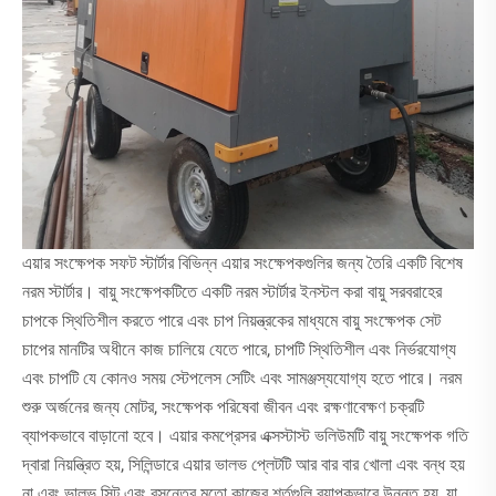
এয়ার সংক্ষেপক সফট স্টার্টার বিভিন্ন এয়ার সংক্ষেপকগুলির জন্য তৈরি একটি বিশেষ
নরম স্টার্টার। বায়ু সংক্ষেপকটিতে একটি নরম স্টার্টার ইনস্টল করা বায়ু সরবরাহের
চাপকে স্থিতিশীল করতে পারে এবং চাপ নিয়ন্ত্রকের মাধ্যমে বায়ু সংক্ষেপক সেট
চাপের মানটির অধীনে কাজ চালিয়ে যেতে পারে, চাপটি স্থিতিশীল এবং নির্ভরযোগ্য
এবং চাপটি যে কোনও সময় স্টেপলেস সেটিং এবং সামঞ্জস্যযোগ্য হতে পারে। নরম
শুরু অর্জনের জন্য মোটর, সংক্ষেপক পরিষেবা জীবন এবং রক্ষণাবেক্ষণ চক্রটি
ব্যাপকভাবে বাড়ানো হবে। এয়ার কমপ্রেসর এক্সস্টাস্ট ভলিউমটি বায়ু সংক্ষেপক গতি
দ্বারা নিয়ন্ত্রিত হয়, সিলিন্ডারে এয়ার ভালভ প্লেটটি আর বার বার খোলা এবং বন্ধ হয়
না এবং ভালভ সিট এবং বসন্তের মতো কাজের শর্তগুলি ব্যাপকভাবে উন্নত হয়, যা