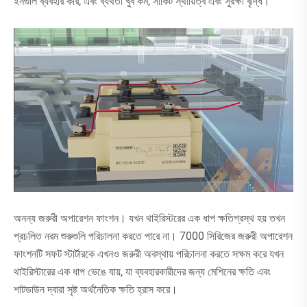
ইনগুলি ব্যবহার করি, এবং ব্যর্থতা খুব কম, সার্কিট স্থায়িত্ব এবং সুরক্ষা বৃদ্ধি।
অনন্য জরুরী অপারেশন ফাংশন। যখন থাইরিস্টরের এক ধাপ ক্ষতিগ্রস্থ হয় তখন
প্রচলিত নরম শুরুগুলি পরিচালনা করতে পারে না। 7000 সিরিজের জরুরী অপারেশন
ফাংশনটি সফট স্টার্টারকে এখনও জরুরী অবস্থায় পরিচালনা করতে সক্ষম করে যখন
থাইরিস্টারের এক ধাপ ভেঙে যায়, যা ব্যবহারকারীদের জন্য মেশিনের ক্ষতি এবং
শাটডাউন দ্বারা সৃষ্ট অর্থনৈতিক ক্ষতি হ্রাস করে।