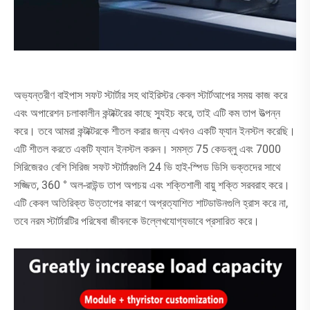
অভ্যন্তরীণ বাইপাস সফট স্টার্টার সহ থাইরিস্টর কেবল স্টার্টআপের সময় কাজ করে
এবং অপারেশন চলাকালীন কন্টাক্টরের কাছে স্যুইচ করে, তাই এটি কম তাপ উত্পন্ন
করে। তবে আমরা কন্টাক্টরকে শীতল করার জন্য এখনও একটি ফ্যান ইনস্টল করেছি।
এটি শীতল করতে একটি ফ্যান ইনস্টল করুন। সমস্ত 75 কেডব্লু এবং 7000
সিরিজেরও বেশি সিরিজ সফট স্টার্টারগুলি 24 ভি হাই-স্পিড ডিসি ভক্তদের সাথে
সজ্জিত, 360 ° অল-রাউন্ড তাপ অপচয় এবং শক্তিশালী বায়ু শক্তি সরবরাহ করে।
এটি কেবল অতিরিক্ত উত্তাপের কারণে অপ্রত্যাশিত শাটডাউনগুলি হ্রাস করে না,
তবে নরম স্টার্টারটির পরিষেবা জীবনকে উল্লেখযোগ্যভাবে প্রসারিত করে।