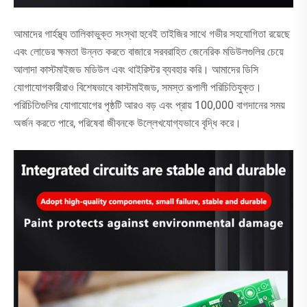
আমাদের গার্হস্থ্য তালিকাভুক্ত সংস্থা হুবেই তাইজির সাথে গভীর সহযোগিতা রয়েছে
এবং লোডের ক্ষমতা উন্নত করতে বাজারে সরবরাহিত জেনেরিক মডিউলগুলির চেয়ে
আলাদা কাস্টমাইজড মডিউল এবং থাইরিস্টর ব্যবহার করি। আমাদের ডিসি
যোগাযোগকারীরাও বিশেষভাবে কাস্টমাইজড, সমস্ত রূপালী পরিচিতিযুক্ত।
পরিচিতিগুলির যোগাযোগের পৃষ্ঠটি আরও বড় এবং প্রায় 100,000 বাগদানের সময়
অর্জন করতে পারে, পরিষেবা জীবনকে উল্লেখযোগ্যভাবে বৃদ্ধি করে।