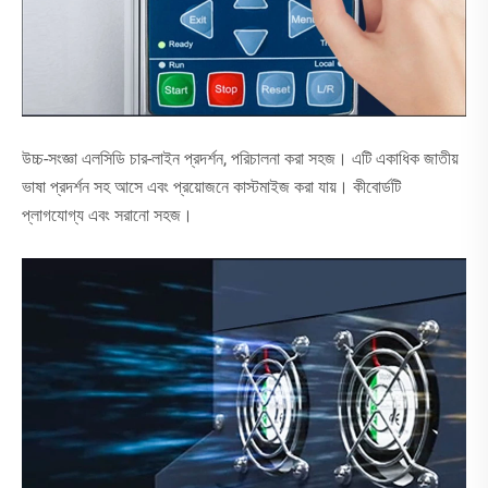
উচ্চ-সংজ্ঞা এলসিডি চার-লাইন প্রদর্শন, পরিচালনা করা সহজ। এটি একাধিক জাতীয়
ভাষা প্রদর্শন সহ আসে এবং প্রয়োজনে কাস্টমাইজ করা যায়। কীবোর্ডটি
প্লাগযোগ্য এবং সরানো সহজ।