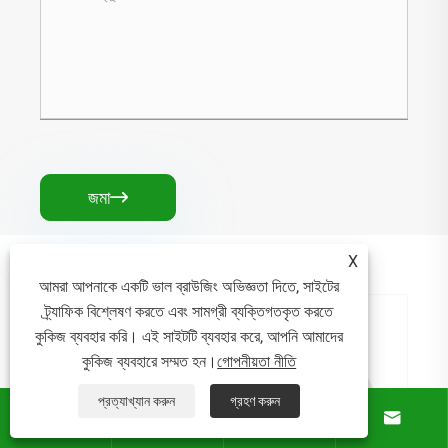
জমা

সংশ্লিষ্ট পণ্য
X
আমরা আপনাকে একটি ভাল ব্রাউজিং অভিজ্ঞতা দিতে, সাইটের
ট্র্যাফিক বিশ্লেষণ করতে এবং সামগ্রী ব্যক্তিগতকৃত করতে
কুকিজ ব্যবহার করি। এই সাইটটি ব্যবহার করে, আপনি আমাদের
220V 380V 660V 315KW বাইপাস সফট স্টার্টারটিতে
কুকিজ ব্যবহারে সম্মত হন।
গোপনীয়তা নীতি
নির্মিত
প্রত্যাখ্যান করুন
গ্রহণ করুন




আরো দেখুন >>