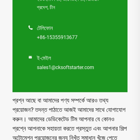
প্রদেশ, চীন
টেলিফোন

+86-15355913677
ই-মেইল

sales1@cksoftstarter.com
প্রশ্ন আছে বা আমাদের পণ্য সম্পর্কে আরও তথ্য
প্রয়োজন? তদন্ত পাঠাতে আজই আমাদের সাথে যোগাযোগ
করুন। আমাদের ডেডিকেটেড টিম আপনার যে কোনও
প্রশ্নে আপনাকে সহায়তা করতে প্রস্তুত এবং আপনার শিল্প
অটোমেশন প্রয়োজনের জন্য নিখুঁত সমাধান খুঁজে পেতে